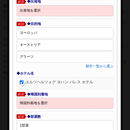
◆出発地
必須
空席表示について：
空席状況は常に変更しますので、現在の空席を保証するものではあ
りません。
「○」は過去24時間以内に十分な空席が確認できた商品です。 数字
◆目的地
必須
の場合は、現時点で座席数が少ない商品です。
※表示金額はオンライン予約時の金額です。
※座席クラスはご利用区間毎に異なる場合があります。必ずご確認
ください。
※表示時間はすべて現地時間・24時間表示です。
※午前0時以降に出発する深夜便について、搭乗日をお間違えになる
都市一覧から選ぶ
ケースが多く発生しています。
例)4月8日00：30出発の場合、搭乗手続きは4月7日22:30が目安で
◆ホテル名
す。
エルツヘルツォグ ヨハン パレス ホテル
◆帰国到着地
必須
◆部屋数
必須