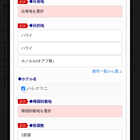
◆出発地
必須
空席表示について：
空席状況は常に変更しますので、現在の空席を保証するものではあ
りません。
「○」は過去24時間以内に十分な空席が確認できた商品です。 数字
◆目的地
必須
の場合は、現時点で座席数が少ない商品です。
※表示金額はオンライン予約時の金額です。
※座席クラスはご利用区間毎に異なる場合があります。必ずご確認
ください。
※表示時間はすべて現地時間・24時間表示です。
※午前0時以降に出発する深夜便について、搭乗日をお間違えになる
都市一覧から選ぶ
ケースが多く発生しています。
例)4月8日00：30出発の場合、搭乗手続きは4月7日22:30が目安で
◆ホテル名
す。
ハレクラニ
◆帰国到着地
必須
◆部屋数
必須