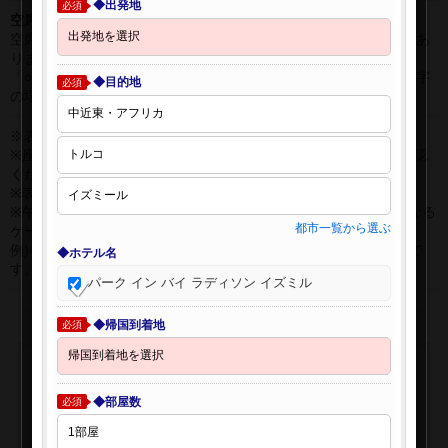
◆出発地
必須
空席表示について：
空席状況は常に変更しますので、現在の空席を保証するものではあ
りません。
「○」は過去24時間以内に十分な空席が確認できた商品です。 数字
◆目的地
必須
の場合は、現時点で座席数が少ない商品です。
※表示金額はオンライン予約時の金額です。
※座席クラスはご利用区間毎に異なる場合があります。必ずご確認
ください。
※表示時間はすべて現地時間・24時間表示です。
※午前0時以降に出発する深夜便について、搭乗日をお間違えになる
都市一覧から選ぶ
ケースが多く発生しています。
例)4月8日00：30出発の場合、搭乗手続きは4月7日22:30が目安で
◆ホテル名
す。
パーク イン バイ ラディソン イズミル
◆帰国到着地
必須
◆部屋数
必須