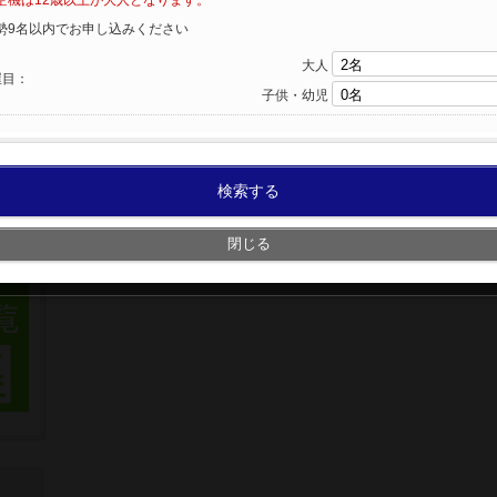
空機は12歳以上が大人となります。
勢9名以内でお申し込みください
大人
屋目：
子供・幼児
検索する
閉じる