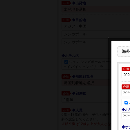
◆出発地
必須
◆目的地
必須
都市一覧か
海外
◆ホテル名
ジェン シンガポール オーチャードゲ
ェイ バイ シャングリ・ラ
必須
◆帰国到着地
必須
必須
◆部屋数
必須
◆ホ
◆人員
必須
0歳～17歳の場合、子供・幼児箇所に人員
齢を設定してください。
※航空機は12歳以上が大人となります。
◆ホ