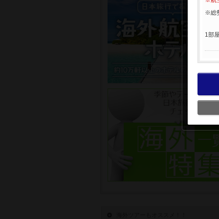
※航
※総
1部
海外ツアーもオススメ！！