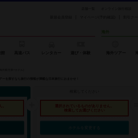
店舗一覧
オンライン旅行相談
新規会員登録
マイページ(予約確認)
割引クー
海外
旅館
高速バス
レンタカー
遊び・体験
海外ツアー
海外航空券+ホテル)
外ツアーを探すなら旅行の情報が満載な日本旅行におまかせ！
検索してください
ん。
選択されているものがありません。
検索してお選びください
ホテルを変更する