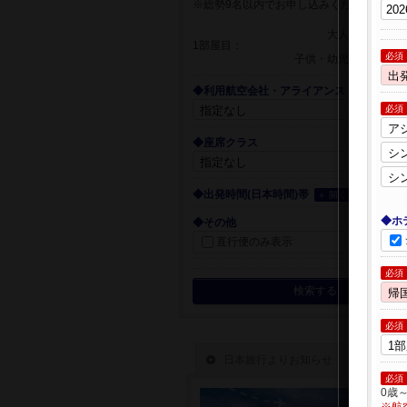
※総勢9名以内でお申し込みください
大人
1部屋目：
必須
子供・幼児
◆利用航空会社・アライアンス
必須
◆座席クラス
◆出発時間(日本時間)帯
＋ 開く
◆ホ
◆その他
直行便のみ表示
必須
検索する
必須
必須
0歳