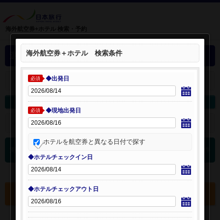
海外航空券+ホテル 検索・予約
海外航空券＋ホテル 検索条件
選択中の海外航空券+ホテル
◆出発日
必須
＋
選択中の航空券・ホテルを開く：
海外航空券を変更
海外ホテルを変更
◆現地出発日
必須
＋
検索条件を開く：
ホテルを航空券と異なる日付で探す
0
海外航空券 検索結果
件
◆ホテルチェックイン日
◆ホテルチェックアウト日
選択中の航空券・ホテルを確認する