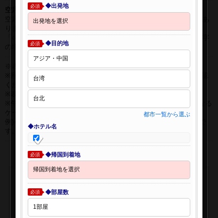
◆出発地
必須
空席表示について：
空席状況は常に変更しますので、現在の空席を保証するものではあ
りません。
「○」は過去24時間以内に十分な空席が確認できた商品です。 数字
◆目的地
必須
の場合は、現時点で座席数が少ない商品です。
※表示金額はオンライン予約時の金額です。
※座席クラスはご利用区間毎に異なる場合があります。必ずご確認
ください。
※表示時間はすべて現地時間・24時間表示です。
※午前0時以降に出発する深夜便について、搭乗日をお間違えになる
ケースが多く発生しています。
都市一覧から選ぶ
例)4月8日00：30出発の場合、搭乗手続きは4月7日22:30が目安で
◆ホテル名
す。
◆帰国到着地
必須
◆部屋数
必須