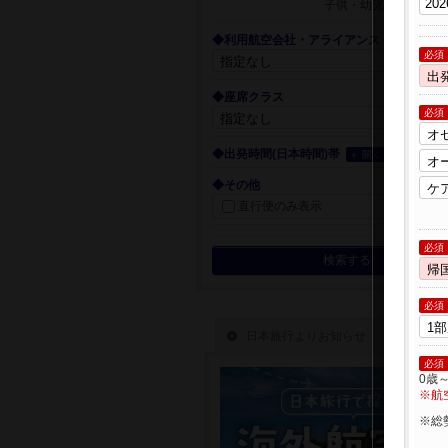
子供・幼児
◆利用航空会社・アライアンス
必須
◆座席クラス
必須
◆出発時間(日本時間)帯
＋ 開く
◆その他
直行便のみ表示
必須
検索する
必須
必須
0歳
※航
※総