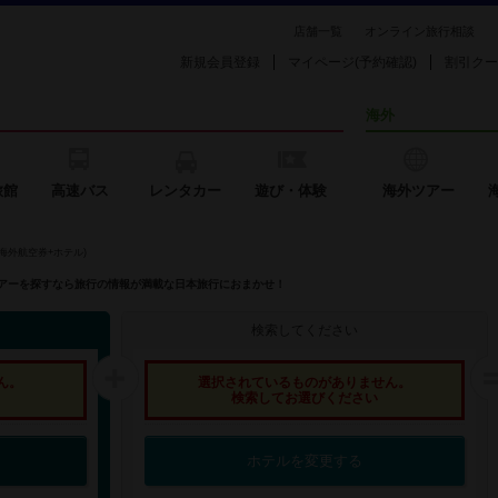
店舗一覧
オンライン旅行相談
新規会員登録
マイページ(予約確認)
割引クー
海外
旅館
高速バス
レンタカー
遊び・体験
海外ツアー
海外航空券+ホテル)
外ツアーを探すなら旅行の情報が満載な日本旅行におまかせ！
検索してください
ん。
選択されているものがありません。
検索してお選びください
ホテルを変更する