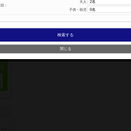
大人
屋目：
子供・幼児
検索する
閉じる
ツアー