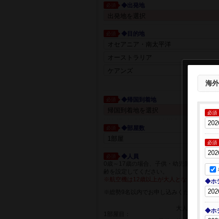
◆出発地
必須
◆目的地
必須
都市一覧か
海外
◆帰国到着地
必須
必須
◆部屋数
必須
必須
◆人員
必須
0歳～17歳の場合、子供・幼児箇所に人員
齢を設定してください。
※航空機は12歳以上が大人となります。
◆ホ
※総勢9名以内でお申し込みください
大人
◆ホ
1部屋目：