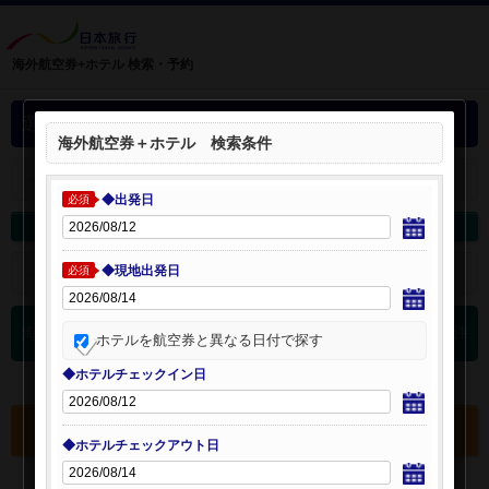
海外航空券+ホテル 検索・予約
選択中の海外航空券+ホテル
海外航空券＋ホテル 検索条件
＋
選択中の航空券・ホテルを開く：
◆出発日
必須
海外航空券を変更
海外ホテルを変更
◆現地出発日
＋
検索条件を開く：
必須
0
海外航空券 検索結果
件
ホテルを航空券と異なる日付で探す
◆ホテルチェックイン日
選択中の航空券・ホテルを確認する
◆ホテルチェックアウト日