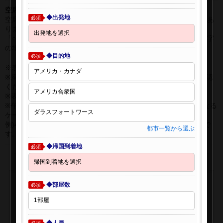
空席表示について：
◆出発地
必須
空席状況は常に変更しますので、現在の空席を保証するものではあ
りません。
「○」は過去24時間以内に十分な空席が確認できた商品です。 数字
の場合は、現時点で座席数が少ない商品です。
◆目的地
必須
※表示金額はオンライン予約時の金額です。
※座席クラスはご利用区間毎に異なる場合があります。必ずご確認
ください。
※表示時間はすべて現地時間・24時間表示です。
※午前0時以降に出発する深夜便について、搭乗日をお間違えになる
ケースが多く発生しています。
例)4月8日00：30出発の場合、搭乗手続きは4月7日22:30が目安で
都市一覧から選ぶ
す。
◆帰国到着地
必須
◆部屋数
必須