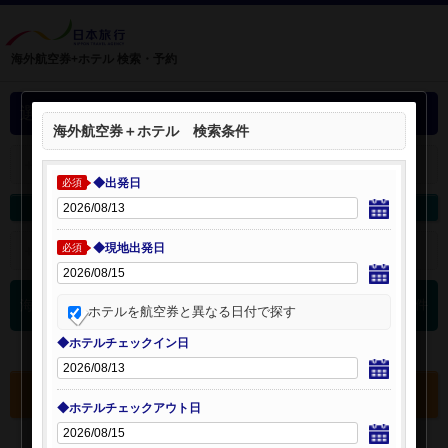
海外航空券+ホテル 検索・予約
選択中の海外航空券+ホテル
海外航空券＋ホテル 検索条件
＋
選択中の航空券・ホテルを開く：
◆出発日
必須
海外航空券を変更
海外ホテルを変更
◆現地出発日
＋
検索条件を開く：
必須
0
海外航空券 検索結果
件
ホテルを航空券と異なる日付で探す
◆ホテルチェックイン日
選択中の航空券・ホテルを確認する
◆ホテルチェックアウト日