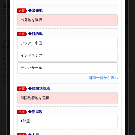
空席表示について：
◆出発地
必須
空席状況は常に変更しますので、現在の空席を保証するものではあ
りません。
「○」は過去24時間以内に十分な空席が確認できた商品です。 数字
の場合は、現時点で座席数が少ない商品です。
◆目的地
必須
※表示金額はオンライン予約時の金額です。
※座席クラスはご利用区間毎に異なる場合があります。必ずご確認
ください。
※表示時間はすべて現地時間・24時間表示です。
※午前0時以降に出発する深夜便について、搭乗日をお間違えになる
ケースが多く発生しています。
例)4月8日00：30出発の場合、搭乗手続きは4月7日22:30が目安で
都市一覧から選ぶ
す。
◆帰国到着地
必須
◆部屋数
必須