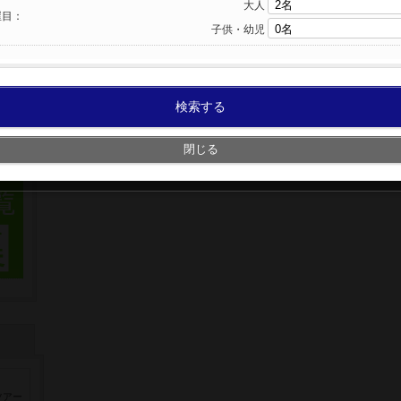
大人
屋目：
子供・幼児
検索する
閉じる
ツアー