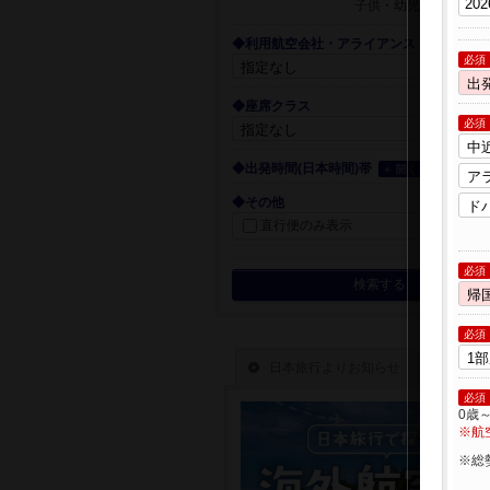
子供・幼児
◆利用航空会社・アライアンス
必須
◆座席クラス
必須
◆出発時間(日本時間)帯
＋ 開く
◆その他
直行便のみ表示
必須
検索する
必須
必須
0歳
※航
※総