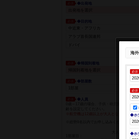
◆出発地
必須
◆目的地
必須
都市一覧か
海外
◆帰国到着地
必須
必須
◆部屋数
必須
必須
◆人員
必須
0歳～17歳の場合、子供・幼児箇所に人員
齢を設定してください。
※航空機は12歳以上が大人となります。
◆ホ
※総勢9名以内でお申し込みください
大人
◆ホ
1部屋目：