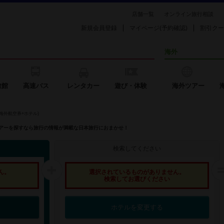
店舗一覧
オンライン旅行相談
新規会員登録
マイページ(予約確認)
割引クー
海外
旅館
高速バス
レンタカー
遊び・体験
海外ツアー
海外航空券+ホテル)
外ツアーを探すなら旅行の情報が満載な日本旅行におまかせ！
検索してください
ん。
選択されているものがありません。
検索してお選びください
ホテルを変更する