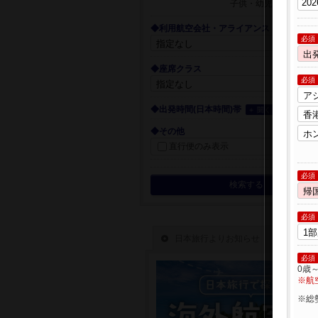
子供・幼児
◆利用航空会社・アライアンス
必須
◆座席クラス
必須
◆出発時間(日本時間)帯
＋ 開く
◆その他
直行便のみ表示
必須
検索する
必須
必須
0歳
※航
※総