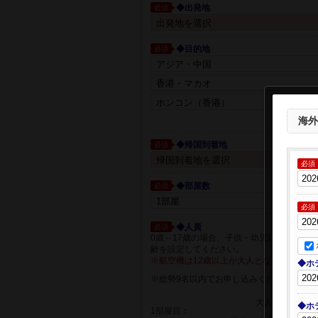
◆出発地
必須
◆目的地
必須
都市一覧か
海外
◆帰国到着地
必須
必須
◆部屋数
必須
必須
◆人員
必須
0歳～17歳の場合、子供・幼児箇所に人員
齢を設定してください。
※航空機は12歳以上が大人となります。
◆ホ
※総勢9名以内でお申し込みください
大人
◆ホ
1部屋目：