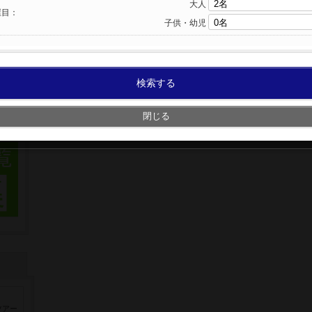
大人
屋目：
子供・幼児
検索する
閉じる
ツアー