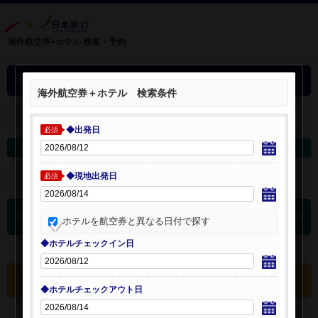
海外航空券+ホテル 検索・予約
選択中の海外航空券+ホテル
海外航空券＋ホテル 検索条件
＋
選択中の航空券・ホテルを開く：
◆出発日
必須
海外航空券を変更
海外ホテルを変更
◆現地出発日
＋
検索条件を開く：
必須
0
海外航空券 検索結果
件
ホテルを航空券と異なる日付で探す
◆ホテルチェックイン日
選択中の航空券・ホテルを確認する
◆ホテルチェックアウト日