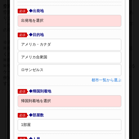
空席表示について：
◆出発地
必須
空席状況は常に変更しますので、現在の空席を保証するものではあ
りません。
「○」は過去24時間以内に十分な空席が確認できた商品です。 数字
の場合は、現時点で座席数が少ない商品です。
◆目的地
必須
※表示金額はオンライン予約時の金額です。
※座席クラスはご利用区間毎に異なる場合があります。必ずご確認
ください。
※表示時間はすべて現地時間・24時間表示です。
※午前0時以降に出発する深夜便について、搭乗日をお間違えになる
ケースが多く発生しています。
例)4月8日00：30出発の場合、搭乗手続きは4月7日22:30が目安で
都市一覧から選ぶ
す。
◆帰国到着地
必須
◆部屋数
必須