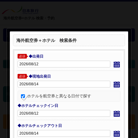
海外航空券+ホテル 検索・予約
選択中の海外航空券+ホテル
海外航空券＋ホテル 検索条件
＋
選択中の航空券・ホテルを開く：
◆出発日
必須
海外航空券を変更
海外ホテルを変更
◆現地出発日
＋
検索条件を開く：
必須
0
海外航空券 検索結果
件
ホテルを航空券と異なる日付で探す
◆ホテルチェックイン日
選択中の航空券・ホテルを確認する
◆ホテルチェックアウト日