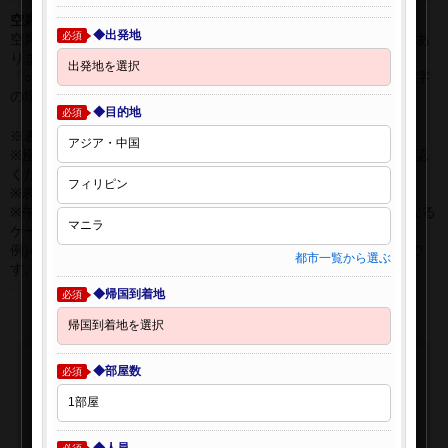
空席表示について：
◆出発地
必須
空席状況は常に変更しますので、現在の空席を保証するものではあ
りません。
「○」は過去24時間以内に十分な空席が確認できた商品です。 数字
の場合は、現時点で座席数が少ない商品です。
◆目的地
必須
※表示金額はオンライン予約時の金額です。
※座席クラスはご利用区間毎に異なる場合があります。必ずご確認
ください。
※表示時間はすべて現地時間・24時間表示です。
※午前0時以降に出発する深夜便について、搭乗日をお間違えになる
ケースが多く発生しています。
例)4月8日00：30出発の場合、搭乗手続きは4月7日22:30が目安で
都市一覧から選ぶ
す。
◆帰国到着地
必須
◆部屋数
必須