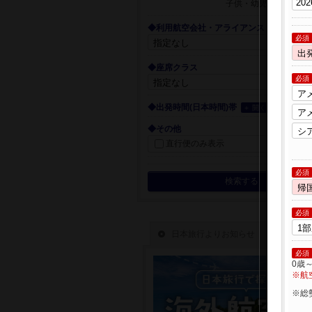
子供・幼児
◆利用航空会社・アライアンス
必須
◆座席クラス
必須
◆出発時間(日本時間)帯
＋ 開く
◆その他
直行便のみ表示
必須
検索する
必須
必須
0歳
※航
※総