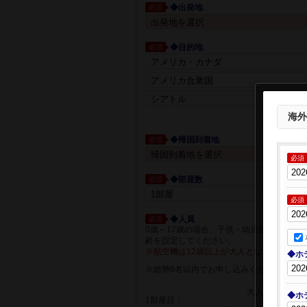
◆出発地
必須
◆目的地
必須
都市一覧か
海外
◆帰国到着地
必須
必須
◆部屋数
必須
必須
◆人員
必須
0歳～17歳の場合、子供・幼児箇所に人員
齢を設定してください。
※航空機は12歳以上が大人となります。
◆ホ
※総勢9名以内でお申し込みください
大人
◆ホ
1部屋目：