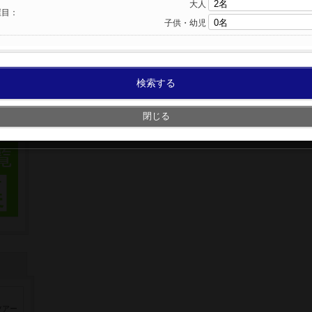
大人
屋目：
子供・幼児
検索する
閉じる
ツアー