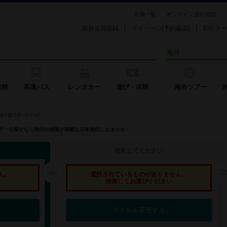
店舗一覧
オンライン旅行相談
新規会員登録
マイページ(予約確認)
割引クー
海外
旅館
高速バス
レンタカー
遊び・体験
海外ツアー
海外航空券+ホテル)
外ツアーを探すなら旅行の情報が満載な日本旅行におまかせ！
検索してください
ん。
選択されているものがありません。
検索してお選びください
ホテルを変更する