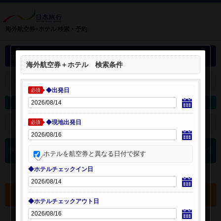
海外航空券+ホテル 検索・予約
選択中の海外航空券+ホテル
海外航空券＋ホテル 検索条件
＋
選択中の航空券・ホテルを開く：
◆出発日
必須
海外航空券を変更
海外ホテルを変更
◆現地出発日
＋
検索条件を開く：
必須
0
海外航空券 検索結果
件
ホテルを航空券と異なる日付で探す
◆ホテルチェックイン日
選択中の航空券・ホテルを確認する
◆ホテルチェックアウト日