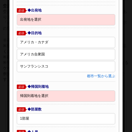
空席表示について：
◆出発地
必須
空席状況は常に変更しますので、現在の空席を保証するものではあ
りません。
「○」は過去24時間以内に十分な空席が確認できた商品です。 数字
の場合は、現時点で座席数が少ない商品です。
◆目的地
必須
※表示金額はオンライン予約時の金額です。
※座席クラスはご利用区間毎に異なる場合があります。必ずご確認
ください。
※表示時間はすべて現地時間・24時間表示です。
※午前0時以降に出発する深夜便について、搭乗日をお間違えになる
ケースが多く発生しています。
例)4月8日00：30出発の場合、搭乗手続きは4月7日22:30が目安で
都市一覧から選ぶ
す。
◆帰国到着地
必須
◆部屋数
必須