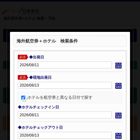
海外航空券+ホテル 検索・予約
選択中の海外航空券+ホテル
海外航空券＋ホテル 検索条件
＋
選択中の航空券・ホテルを開く：
◆出発日
必須
海外航空券を変更
海外ホテルを変更
◆現地出発日
＋
検索条件を開く：
必須
0
海外航空券 検索結果
件
ホテルを航空券と異なる日付で探す
◆ホテルチェックイン日
選択中の航空券・ホテルを確認する
◆ホテルチェックアウト日