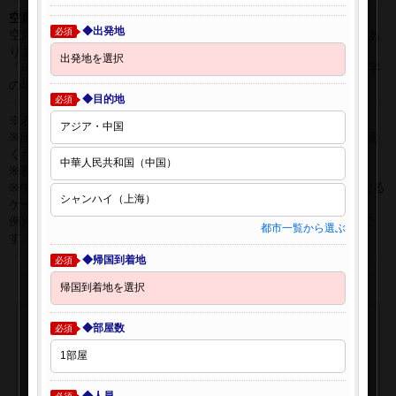
空席表示について：
◆出発地
必須
空席状況は常に変更しますので、現在の空席を保証するものではあ
りません。
「○」は過去24時間以内に十分な空席が確認できた商品です。 数字
の場合は、現時点で座席数が少ない商品です。
◆目的地
必須
※表示金額はオンライン予約時の金額です。
※座席クラスはご利用区間毎に異なる場合があります。必ずご確認
ください。
※表示時間はすべて現地時間・24時間表示です。
※午前0時以降に出発する深夜便について、搭乗日をお間違えになる
ケースが多く発生しています。
例)4月8日00：30出発の場合、搭乗手続きは4月7日22:30が目安で
都市一覧から選ぶ
す。
◆帰国到着地
必須
◆部屋数
必須