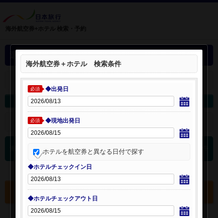
海外航空券+ホテル 検索・予約
選択中の海外航空券+ホテル
海外航空券＋ホテル 検索条件
＋
選択中の航空券・ホテルを開く：
◆出発日
必須
海外航空券を変更
海外ホテルを変更
◆現地出発日
＋
検索条件を開く：
必須
0
海外航空券 検索結果
件
ホテルを航空券と異なる日付で探す
◆ホテルチェックイン日
選択中の航空券・ホテルを確認する
◆ホテルチェックアウト日