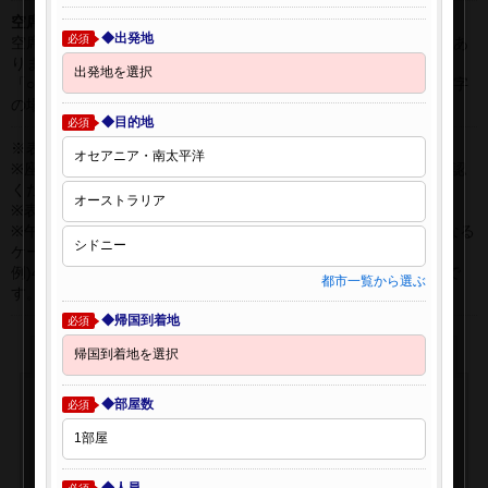
空席表示について：
◆出発地
必須
空席状況は常に変更しますので、現在の空席を保証するものではあ
りません。
「○」は過去24時間以内に十分な空席が確認できた商品です。 数字
の場合は、現時点で座席数が少ない商品です。
◆目的地
必須
※表示金額はオンライン予約時の金額です。
※座席クラスはご利用区間毎に異なる場合があります。必ずご確認
ください。
※表示時間はすべて現地時間・24時間表示です。
※午前0時以降に出発する深夜便について、搭乗日をお間違えになる
ケースが多く発生しています。
例)4月8日00：30出発の場合、搭乗手続きは4月7日22:30が目安で
都市一覧から選ぶ
す。
◆帰国到着地
必須
◆部屋数
必須