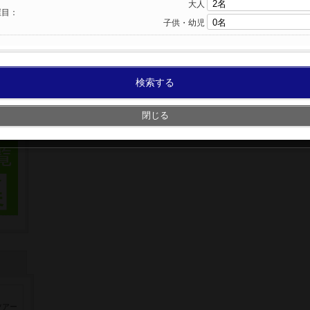
大人
屋目：
子供・幼児
検索する
閉じる
ツアー