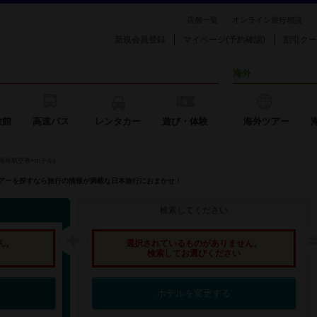
店舗一覧
オンライン旅行相談
新規会員登録
マイページ(予約確認)
割引クー
海外
旅館
高速バス
レンタカー
遊び・体験
海外ツアー
海外航空券+ホテル)
外ツアーを探すなら旅行の情報が満載な日本旅行におまかせ！
検索してください
ん。
選択されているものがありません。
検索してお選びください
ホテルを変更する