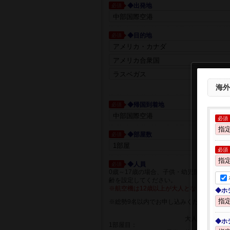
◆出発地
必須
◆目的地
必須
都市一覧か
海外
◆帰国到着地
必須
必須
◆部屋数
必須
必須
◆人員
必須
0歳～17歳の場合、子供・幼児箇所に人員
齢を設定してください。
※航空機は12歳以上が大人となります。
◆ホ
※総勢9名以内でお申し込みください
大人
◆ホ
1部屋目：