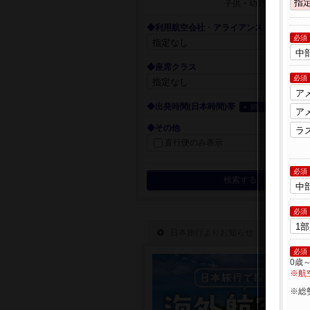
子供・幼児
◆利用航空会社・アライアンス
必須
◆座席クラス
必須
◆出発時間(日本時間)帯
＋ 開く
◆その他
直行便のみ表示
必須
検索する
必須
必須
0歳
※航
※総