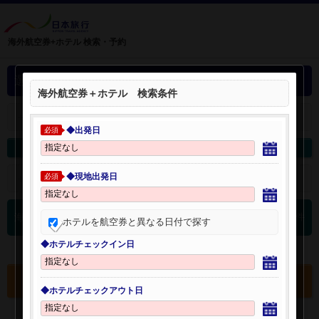
海外航空券+ホテル 検索・予約
選択中の海外航空券+ホテル
海外航空券＋ホテル 検索条件
＋
選択中の航空券・ホテルを開く：
◆出発日
必須
海外航空券を変更
海外ホテルを変更
◆現地出発日
＋
検索条件を開く：
必須
0
海外航空券 検索結果
件
ホテルを航空券と異なる日付で探す
◆ホテルチェックイン日
選択中の航空券・ホテルを確認する
◆ホテルチェックアウト日