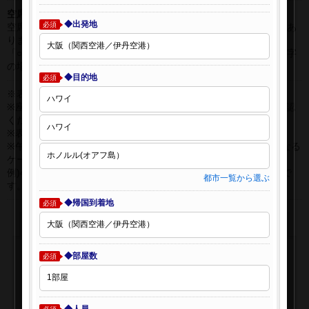
空席表示について：
◆出発地
必須
空席状況は常に変更しますので、現在の空席を保証するものではあ
りません。
「○」は過去24時間以内に十分な空席が確認できた商品です。 数字
の場合は、現時点で座席数が少ない商品です。
◆目的地
必須
※表示金額はオンライン予約時の金額です。
※座席クラスはご利用区間毎に異なる場合があります。必ずご確認
ください。
※表示時間はすべて現地時間・24時間表示です。
※午前0時以降に出発する深夜便について、搭乗日をお間違えになる
ケースが多く発生しています。
例)4月8日00：30出発の場合、搭乗手続きは4月7日22:30が目安で
都市一覧から選ぶ
す。
◆帰国到着地
必須
◆部屋数
必須