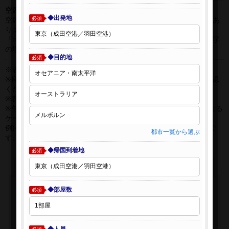
空席表示について：
◆出発地
必須
空席状況は常に変更しますので、現在の空席を保証するものではあ
りません。
「○」は過去24時間以内に十分な空席が確認できた商品です。 数字
の場合は、現時点で座席数が少ない商品です。
◆目的地
必須
※表示金額はオンライン予約時の金額です。
※座席クラスはご利用区間毎に異なる場合があります。必ずご確認
ください。
※表示時間はすべて現地時間・24時間表示です。
※午前0時以降に出発する深夜便について、搭乗日をお間違えになる
ケースが多く発生しています。
例)4月8日00：30出発の場合、搭乗手続きは4月7日22:30が目安で
都市一覧から選ぶ
す。
◆帰国到着地
必須
◆部屋数
必須