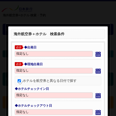
海外航空券+ホテル 検索・予約
選択中の海外航空券+ホテル
海外航空券＋ホテル 検索条件
＋
選択中の航空券・ホテルを開く：
◆出発日
必須
海外航空券を変更
海外ホテルを変更
◆現地出発日
＋
検索条件を開く：
必須
0
海外航空券 検索結果
件
ホテルを航空券と異なる日付で探す
◆ホテルチェックイン日
選択中の航空券・ホテルを確認する
◆ホテルチェックアウト日