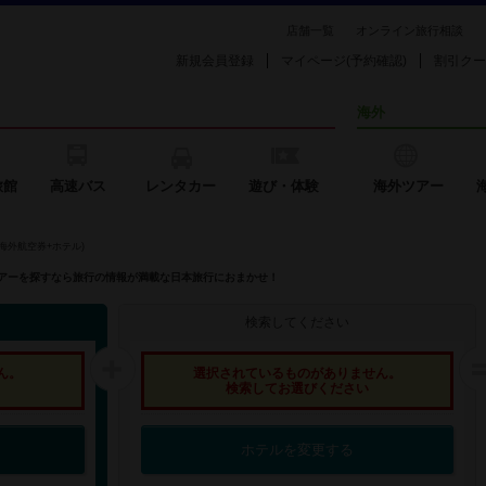
店舗一覧
オンライン旅行相談
新規会員登録
マイページ(予約確認)
割引クー
海外
旅館
高速バス
レンタカー
遊び・体験
海外ツアー
海外航空券+ホテル)
外ツアーを探すなら旅行の情報が満載な日本旅行におまかせ！
検索してください
ん。
選択されているものがありません。
検索してお選びください
ホテルを変更する