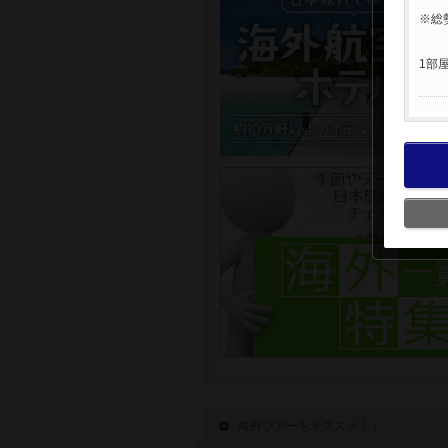
※総
1部
海外ツアーもオススメ！！