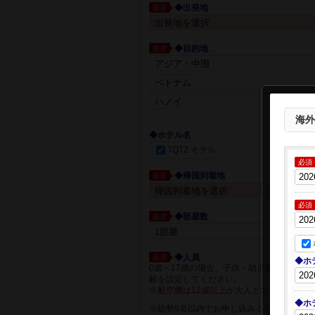
◆出発地
必須
◆目的地
必須
都市一覧か
海外
◆ホテル名
TQT2 オテル
必須
◆帰国到着地
必須
必須
◆部屋数
必須
◆人員
必須
◆ホ
0歳～17歳の場合、子供・幼児箇所に人員
齢を設定してください。
※航空機は12歳以上が大人となります。
◆ホ
※総勢9名以内でお申し込みください