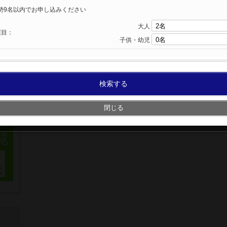
勢9名以内でお申し込みください
大人
屋目：
子供・幼児
検索する
閉じる