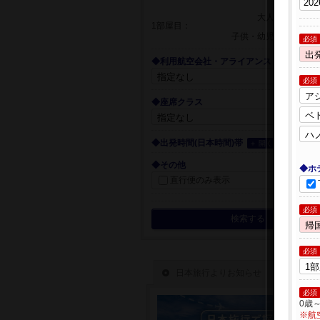
大人
1部屋目：
子供・幼児
必須
◆利用航空会社・アライアンス
必須
◆座席クラス
◆出発時間(日本時間)帯
＋ 開く
◆その他
◆ホ
直行便のみ表示
必須
検索する
必須
必須
0歳
※航