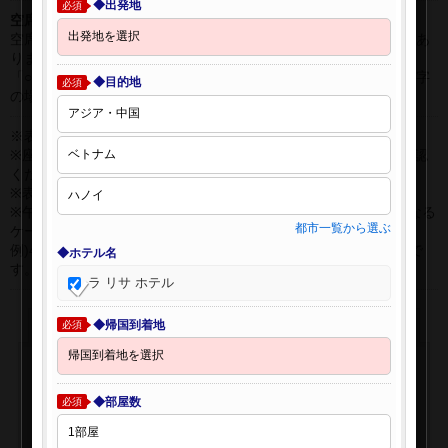
◆出発地
必須
空席表示について：
空席状況は常に変更しますので、現在の空席を保証するものではあ
りません。
「○」は過去24時間以内に十分な空席が確認できた商品です。 数字
◆目的地
必須
の場合は、現時点で座席数が少ない商品です。
※表示金額はオンライン予約時の金額です。
※座席クラスはご利用区間毎に異なる場合があります。必ずご確認
ください。
※表示時間はすべて現地時間・24時間表示です。
※午前0時以降に出発する深夜便について、搭乗日をお間違えになる
都市一覧から選ぶ
ケースが多く発生しています。
例)4月8日00：30出発の場合、搭乗手続きは4月7日22:30が目安で
◆ホテル名
す。
ラ リサ ホテル
◆帰国到着地
必須
◆部屋数
必須