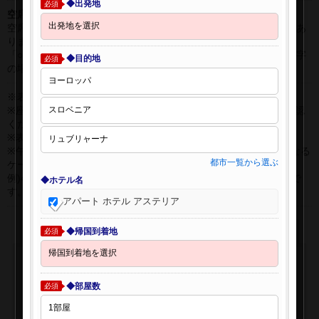
◆出発地
必須
空席表示について：
空席状況は常に変更しますので、現在の空席を保証するものではあ
りません。
「○」は過去24時間以内に十分な空席が確認できた商品です。 数字
◆目的地
必須
の場合は、現時点で座席数が少ない商品です。
※表示金額はオンライン予約時の金額です。
※座席クラスはご利用区間毎に異なる場合があります。必ずご確認
ください。
※表示時間はすべて現地時間・24時間表示です。
※午前0時以降に出発する深夜便について、搭乗日をお間違えになる
都市一覧から選ぶ
ケースが多く発生しています。
例)4月8日00：30出発の場合、搭乗手続きは4月7日22:30が目安で
◆ホテル名
す。
アパート ホテル アステリア
◆帰国到着地
必須
◆部屋数
必須