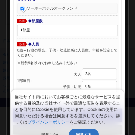
ソーホーホテルオークランド
◆部屋数
必須
日本旅行 トップ
>
海外ホテル
>
海外ホテル検索
◆人員
必須
0歳～17歳の場合、子供・幼児箇所に人員数、年齢を設定して
会社情報
プライバシーポリシー
ください。
旅行業登録票・約款
規約集
※総勢9名以内でお申し込みください
旅行条件書
ニュースリリース
大人
採用情報
サイトマップ
1部屋目：
システムメンテナンスの
子供・幼児
お知らせ
当社サイト内においてお客様ごとに最適なサービスを提
供する目的及び当社サイト外で最適な広告を表示するこ
Copyright © NIPPON TRAVEL AGENCY Co.,LTD. All rights reserved.
とを目的にCookieを使用しています。Cookieの使用に
検索する
同意いただける場合は同意するを選択してください。詳
しくは
プライバシーポリシー
をご確認ください。
閉じる
同意しない
同意する