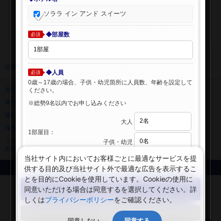
ソララ イン アンド スイーツ
◆部屋数
必須
日本旅行 トップ
>
海外ホテル
>
海外ホテル検索
◆人員
必須
0歳～17歳の場合、子供・幼児箇所に人員数、年齢を設定して
会社情報
プライバシーポリシー
ください。
旅行業登録票・約款
規約集
※総勢9名以内でお申し込みください
旅行条件書
ニュースリリース
大人
採用情報
サイトマップ
1部屋目：
システムメンテナンスの
子供・幼児
お知らせ
当社サイト内においてお客様ごとに最適なサービスを提
供する目的及び当社サイト外で最適な広告を表示するこ
Copyright © NIPPON TRAVEL AGENCY Co.,LTD. All rights reserved.
とを目的にCookieを使用しています。Cookieの使用に
検索する
同意いただける場合は同意するを選択してください。詳
しくは
プライバシーポリシー
をご確認ください。
閉じる
同意しない
同意する