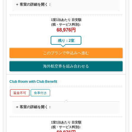
＋ 客室の詳細を開く：
1室1泊あたり 目安額
(税・サービス料別):
68,976
円
残り：2室
このプランで申込みへ進む
海外航空券を組み合わせる
Club Room with Club Benefit
返金不可
食事付き
＋ 客室の詳細を開く：
1室1泊あたり 目安額
(税・サービス料別):