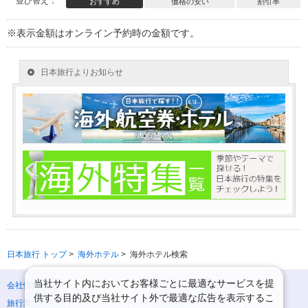
並び替え：
おすすめ
価格の安い
割引率
※表示金額はオンライン予約時の金額です。
日本旅行 トップ
>
海外ホテル
>
海外ホテル検索
当社サイト内においてお客様ごとに最適なサービスを提
会社情報
プライバシーポリシー
供する目的及び当社サイト外で最適な広告を表示するこ
旅行業登録票・約款
規約集