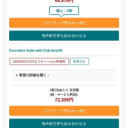
68,976
円
残り：2室
このプランで申込みへ進む
海外航空券を組み合わせる
Executive Suite with Club benefit
2026年8月12日までキャンセル料無料
食事付き
＋ 客室の詳細を開く：
1室1泊あたり 目安額
(税・サービス料別):
72,309
円
このプランで申込みへ進む
海外航空券を組み合わせる