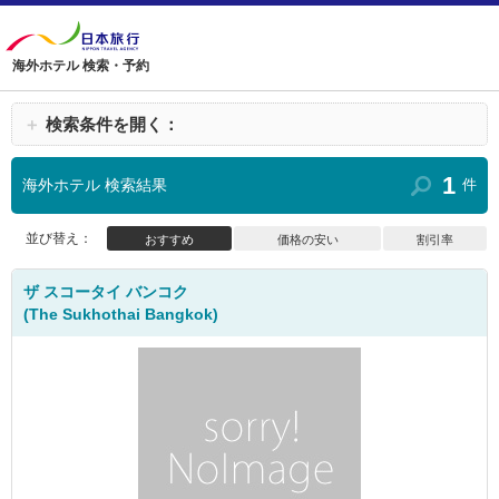
海外ホテル 検索・予約
＋
検索条件を開く：
1
海外ホテル 検索結果
件
並び替え：
おすすめ
価格の安い
割引率
ザ スコータイ バンコク
(The Sukhothai Bangkok)