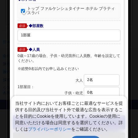
トップ ファルケンシュタイナー ホテル ブラティ
スラバ
◆部屋数
必須
日本旅行 トップ
>
海外ホテル
>
海外ホテル検索
◆人員
必須
0歳～17歳の場合、子供・幼児箇所に人員数、年齢を設定して
会社情報
プライバシーポリシー
ください。
旅行業登録票・約款
規約集
※総勢9名以内でお申し込みください
旅行条件書
ニュースリリース
採用情報
サイトマップ
大人
1部屋目：
システムメンテナンスの
お知らせ
子供・幼児
当社サイト内においてお客様ごとに最適なサービスを提
Copyright © NIPPON TRAVEL AGENCY Co.,LTD. All rights reserved.
供する目的及び当社サイト外で最適な広告を表示するこ
とを目的にCookieを使用しています。Cookieの使用に
検索する
同意いただける場合は同意するを選択してください。詳
しくは
プライバシーポリシー
をご確認ください。
閉じる