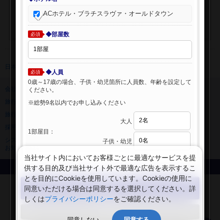
ACホテル・ブラチスラヴァ・オールドタウン
◆部屋数
必須
日本旅行 トップ
>
海外ホテル
>
海外ホテル検索
◆人員
必須
0歳～17歳の場合、子供・幼児箇所に人員数、年齢を設定して
会社情報
プライバシーポリシー
ください。
旅行業登録票・約款
規約集
※総勢9名以内でお申し込みください
旅行条件書
ニュースリリース
大人
採用情報
サイトマップ
1部屋目：
システムメンテナンスの
子供・幼児
お知らせ
当社サイト内においてお客様ごとに最適なサービスを提
供する目的及び当社サイト外で最適な広告を表示するこ
Copyright © NIPPON TRAVEL AGENCY Co.,LTD. All rights reserved.
とを目的にCookieを使用しています。Cookieの使用に
検索する
同意いただける場合は同意するを選択してください。詳
しくは
プライバシーポリシー
をご確認ください。
閉じる
同意しない
同意する