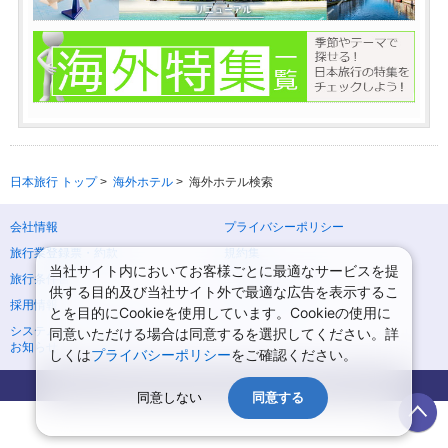
日本旅行 トップ
>
海外ホテル
>
海外ホテル検索
会社情報
プライバシーポリシー
旅行業登録票・約款
規約集
当社サイト内においてお客様ごとに最適なサービスを提
旅行条件書
ニュースリリース
供する目的及び当社サイト外で最適な広告を表示するこ
採用情報
サイトマップ
とを目的にCookieを使用しています。Cookieの使用に
システムメンテナンスの
同意いただける場合は同意するを選択してください。詳
お知らせ
しくは
プライバシーポリシー
をご確認ください。
Copyright © NIPPON TRAVEL AGENCY Co.,LTD. All rights reserved.
同意しない
同意する