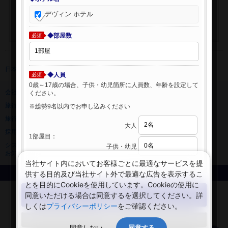
デヴィン ホテル
◆部屋数
必須
日本旅行 トップ
>
海外ホテル
>
海外ホテル検索
◆人員
必須
0歳～17歳の場合、子供・幼児箇所に人員数、年齢を設定して
会社情報
プライバシーポリシー
ください。
旅行業登録票・約款
規約集
※総勢9名以内でお申し込みください
旅行条件書
ニュースリリース
大人
採用情報
サイトマップ
1部屋目：
システムメンテナンスの
子供・幼児
お知らせ
当社サイト内においてお客様ごとに最適なサービスを提
供する目的及び当社サイト外で最適な広告を表示するこ
Copyright © NIPPON TRAVEL AGENCY Co.,LTD. All rights reserved.
とを目的にCookieを使用しています。Cookieの使用に
検索する
同意いただける場合は同意するを選択してください。詳
しくは
プライバシーポリシー
をご確認ください。
閉じる
同意しない
同意する