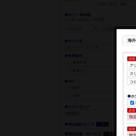
子供・幼児
◆ホテル 料金幅
※一室一泊あたり目安額
円 ～
円
海外
◆ホテル名
◆食事条件
必須
食事付き
食事なし
◆wifi
無料
有料
◆ホ
◆ホテルランク
必須
◆宿泊施設タイプ
＋ 開く
必須
◆施設設備・サービス
＋ 開く