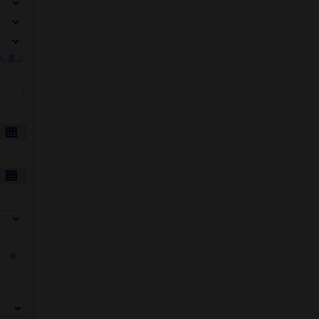
ら選ぶ
数、年