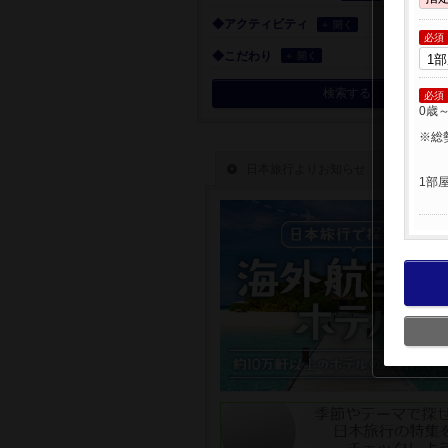
◆アクティビティ
＋ 開く
必須
◆こだわり
＋ 開く
検索する
必須
0歳
※総
1部