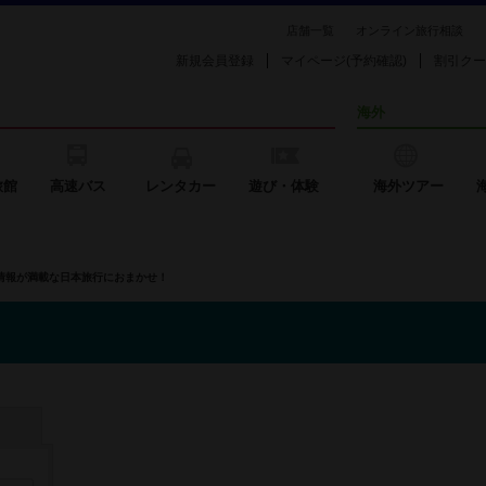
店舗一覧
オンライン旅行相談
新規会員登録
マイページ(予約確認)
割引クー
海外
旅館
高速バス
レンタカー
遊び・体験
海外ツアー
の情報が満載な日本旅行におまかせ！