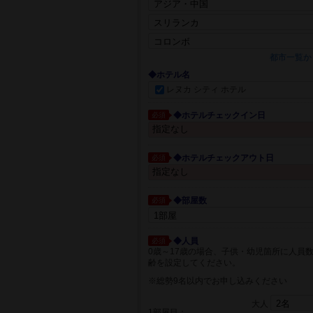
都市一覧か
◆ホテル名
レヌカ シティ ホテル
◆ホテルチェックイン日
必須
◆ホテルチェックアウト日
必須
◆部屋数
必須
◆人員
必須
0歳～17歳の場合、子供・幼児箇所に人員
齢を設定してください。
※総勢9名以内でお申し込みください
大人
1部屋目：