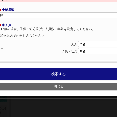
◆部屋数
◆人員
～17歳の場合、子供・幼児箇所に人員数、年齢を設定してください。
勢9名以内でお申し込みください
大人
屋目：
子供・幼児
検索する
閉じる