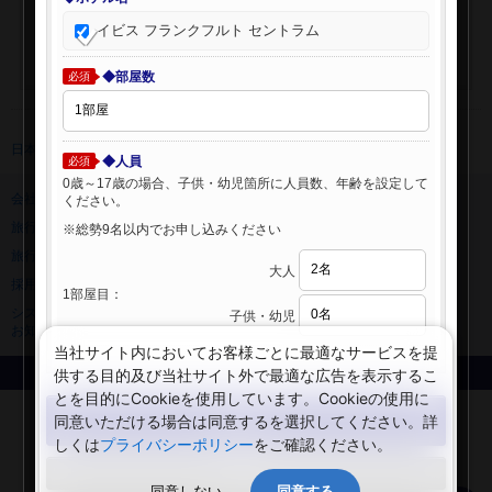
イビス フランクフルト セントラム
◆部屋数
必須
日本旅行 トップ
>
海外ホテル
>
海外ホテル検索
◆人員
必須
0歳～17歳の場合、子供・幼児箇所に人員数、年齢を設定して
会社情報
プライバシーポリシー
ください。
旅行業登録票・約款
規約集
※総勢9名以内でお申し込みください
旅行条件書
ニュースリリース
大人
採用情報
サイトマップ
1部屋目：
システムメンテナンスの
子供・幼児
お知らせ
当社サイト内においてお客様ごとに最適なサービスを提
供する目的及び当社サイト外で最適な広告を表示するこ
Copyright © NIPPON TRAVEL AGENCY Co.,LTD. All rights reserved.
とを目的にCookieを使用しています。Cookieの使用に
検索する
同意いただける場合は同意するを選択してください。詳
しくは
プライバシーポリシー
をご確認ください。
閉じる
同意しない
同意する