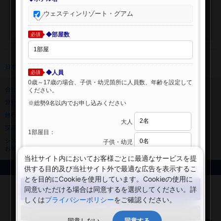
ウェスティンリゾート・グアム
◆部屋数
必須
日本旅行 トップ
>
海外ホテル
>
海外ホテル検索
◆人員
必須
0歳～17歳の場合、子供・幼児箇所に人員数、年齢を設定して
会社情報
プライバシーポリシー
ください。
旅行業登録票・約款
規約集
※総勢9名以内でお申し込みください
旅行条件書
ニュースリリース
大人
採用情報
サイトマップ
1部屋目：
システムメンテナンスの
子供・幼児
お知らせ
当社サイト内においてお客様ごとに最適なサービスを提
供する目的及び当社サイト外で最適な広告を表示するこ
Copyright © NIPPON TRAVEL AGENCY Co.,LTD. All rights reserved.
とを目的にCookieを使用しています。Cookieの使用に
検索する
同意いただける場合は同意するを選択してください。詳
しくは
プライバシーポリシー
をご確認ください。
閉じる
同意しない
同意する