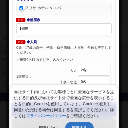
アリサ ホテル & スパ
◆部屋数
必須
日本旅行 トップ
>
海外ホテル
>
海外ホテル検索
◆人員
必須
0歳～17歳の場合、子供・幼児箇所に人員数、年齢を設定して
会社情報
プライバシーポリシー
ください。
旅行業登録票・約款
規約集
※総勢9名以内でお申し込みください
旅行条件書
ニュースリリース
大人
採用情報
サイトマップ
1部屋目：
システムメンテナンスの
子供・幼児
お知らせ
当社サイト内においてお客様ごとに最適なサービスを提
供する目的及び当社サイト外で最適な広告を表示するこ
Copyright © NIPPON TRAVEL AGENCY Co.,LTD. All rights reserved.
とを目的にCookieを使用しています。Cookieの使用に
検索する
同意いただける場合は同意するを選択してください。詳
しくは
プライバシーポリシー
をご確認ください。
閉じる
同意しない
同意する