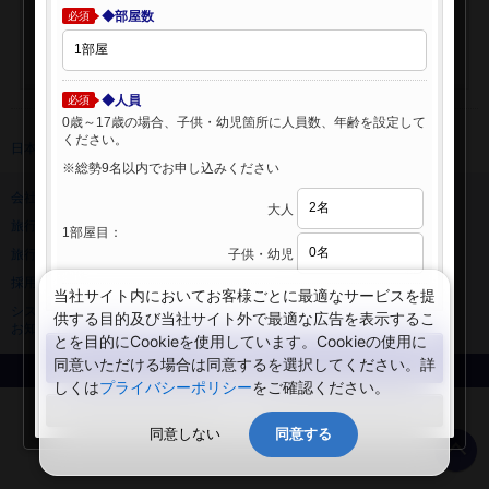
◆部屋数
必須
◆人員
必須
0歳～17歳の場合、子供・幼児箇所に人員数、年齢を設定して
ください。
日本旅行 トップ
>
海外ホテル
>
海外ホテル検索
※総勢9名以内でお申し込みください
会社情報
プライバシーポリシー
大人
旅行業登録票・約款
規約集
1部屋目：
子供・幼児
旅行条件書
ニュースリリース
採用情報
サイトマップ
当社サイト内においてお客様ごとに最適なサービスを提
システムメンテナンスの
供する目的及び当社サイト外で最適な広告を表示するこ
お知らせ
とを目的にCookieを使用しています。Cookieの使用に
検索する
同意いただける場合は同意するを選択してください。詳
Copyright © NIPPON TRAVEL AGENCY Co.,LTD. All rights reserved.
しくは
プライバシーポリシー
をご確認ください。
閉じる
同意しない
同意する