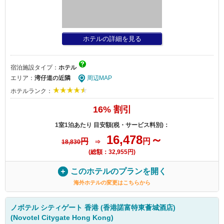
ホテルの詳細を見る
宿泊施設タイプ：
ホテル
エリア：
湾仔道の近隣
周辺MAP
ホテルランク：
16% 割引
1室1泊あたり 目安額(税・サービス料別)：
16,478
～
円
円
18,830
⇒
(総額：32,955円)
このホテルのプランを開く
海外ホテルの変更はこちらから
ノボテル シティゲート 香港 (香港諾富特東薈城酒店)
(Novotel Citygate Hong Kong)