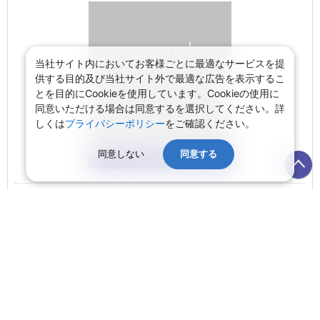
当社サイト内においてお客様ごとに最適なサービスを提
供する目的及び当社サイト外で最適な広告を表示するこ
とを目的にCookieを使用しています。Cookieの使用に
同意いただける場合は同意するを選択してください。詳
しくは
プライバシーポリシー
をご確認ください。
同意しない
同意する
ホテルの詳細を見る
宿泊施設タイプ：
ホテル
エリア：
香港島 (北角周辺)
周辺MAP
ホテルランク：
10% 割引
1室1泊あたり 目安額(税・サービス料別)：
25,881
～
円
円
28,757
⇒