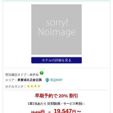
ホテルの詳細を見る
宿泊施設タイプ：
ホテル
エリア：
東薈城名店倉近隣
周辺MAP
ホテルランク：
早期予約で 20% 割引
1室1泊あたり 目安額(税・サービス料別)：
19,547
～
円
円
24,434
⇒