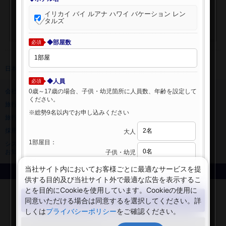
イリカイ バイ ルアナ ハワイ バケーション レン
タルズ
◆部屋数
必須
日本旅行 トップ
>
海外ホテル
>
海外ホテル検索
◆人員
必須
0歳～17歳の場合、子供・幼児箇所に人員数、年齢を設定して
会社情報
プライバシーポリシー
ください。
旅行業登録票・約款
規約集
※総勢9名以内でお申し込みください
旅行条件書
ニュースリリース
採用情報
サイトマップ
大人
1部屋目：
システムメンテナンスの
お知らせ
子供・幼児
当社サイト内においてお客様ごとに最適なサービスを提
Copyright © NIPPON TRAVEL AGENCY Co.,LTD. All rights reserved.
供する目的及び当社サイト外で最適な広告を表示するこ
とを目的にCookieを使用しています。Cookieの使用に
検索する
同意いただける場合は同意するを選択してください。詳
しくは
プライバシーポリシー
をご確認ください。
閉じる