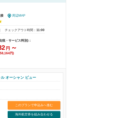
近接
周辺MAP
｜
チェックアウト時間：
11:00
額(税・サービス料別)：
82
～
円
8,164円)
ャル オーシャン ビュー
このプランで申込みへ進む
海外航空券を組み合わせる