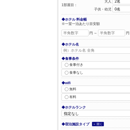
大人
1部屋目：
子供・幼児
◆ホテル 料金幅
※一室一泊あたり目安額
円 ～
円
◆ホテル名
◆食事条件
食事付き
食事なし
◆wifi
無料
有料
◆ホテルランク
◆宿泊施設タイプ
＋ 開く