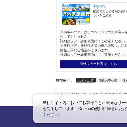
家族旅行
家族で楽しめる海外旅
ランをご紹介！
※掲載のツアーはこのページでのお申込み
付けておりません。
詳細はツアー詳細画面にてご確認ください
※旅行内容・旅行代金等の表示内容は、現
情報と異なる場合がございます。
詳細はツアー詳細画面にてご確認ください
海外ツアー検索はこちら
並び替え：
おすすめ順
価格の安い順
価
※表示金額はオンライン予約時の金額
当社サイト内においてお客様ごとに最適なサービ
←日本旅行トップへ
を使用しています。Cookieの使用に同意い
ください。
会社情報
プライバシーポリシー