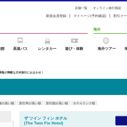
店舗一覧
オンライン旅行相談
新規会員登録
マイページ(予約確認)
割引クー
海外
旅館
高速バス
レンタカー
遊び・体験
海外ツアー
の情報が満載な日本旅行におまかせ！
格の高い順
割引率が高い順
割引額が高い順
ホテルランク順
ザ ツイン フィン ホテル
(The Twin Fin Hotel)