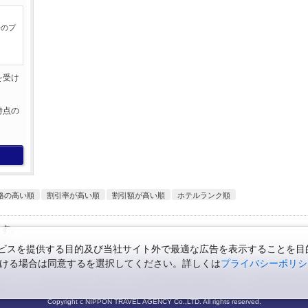
行のプ
を受け
。
時点の
。
格の高い順
割引率が高い順
割引額が高い順
ホテルランク順
です。
スを提供する目的及び当社サイト外で最適な広告を表示することを目的に
ただける場合は同意するを選択してください。詳しくは
プライバシーポリシ
旅行業登録票・約款
規約集
旅行条件書
ニュースリリース
採用情報
システムメ
Copyright c NIPPON TRAVEL AGENCY Co.,LTD. All rights reserved.