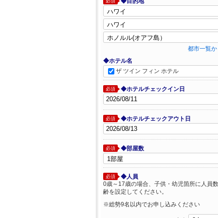
◆目的地
必須
都市一覧か
◆ホテル名
ザ ツイン フィン ホテル
◆ホテルチェックイン日
必須
◆ホテルチェックアウト日
必須
◆部屋数
必須
◆人員
必須
0歳～17歳の場合、子供・幼児箇所に人員
齢を設定してください。
※総勢9名以内でお申し込みください