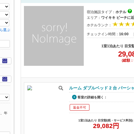
宿泊施設タイプ：
ホテル
エリア：
ワイキキ ビーチに
ホテルランク：
ら選ぶ
チェックイン時間：
16:00
1室1泊あたり 目安
29,0
(総額：5
ルーム ダブルベッド 2 台 パーシ
客室の詳細を開く：
返金不可
数、年
1室1泊あたり 目安額(税・サービス料別):
29,082
円