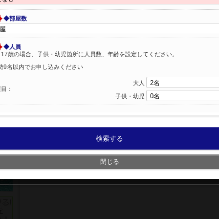
◆部屋数
◆人員
～17歳の場合、子供・幼児箇所に人員数、年齢を設定してください。
勢9名以内でお申し込みください
大人
屋目：
子供・幼児
検索する
閉じる