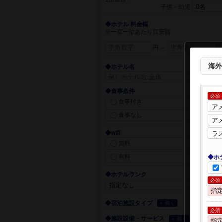
子供・幼児
◆ホテル 料金幅
※一室一泊あたり目安額
円 ～
円
海外
◆ホテル名
◆食事条件
必須
食事付き
食事なし
◆wifi
無料
有料
◆ホ
◆ホテルランク
必須
◆宿泊施設タイプ
＋ 開く
必須
◆施設設備・サービス
＋ 開く