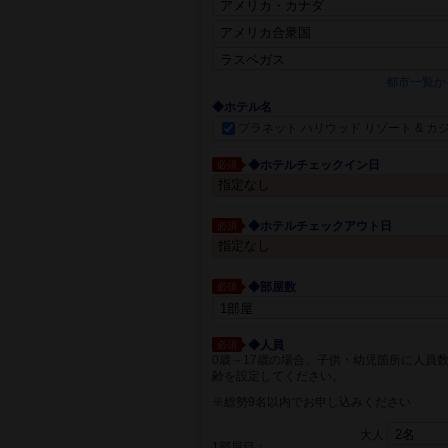
都市一覧か
◆ホテル名
プラネット ハリウッド リゾート & カ
◆ホテルチェックイン日
必須
◆ホテルチェックアウト日
必須
◆部屋数
必須
◆人員
必須
0歳～17歳の場合、子供・幼児箇所に人員
齢を設定してください。
※総勢9名以内でお申し込みください
大人
1部屋目：