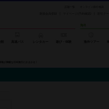
店舗一覧
オンライン旅行相談
新規会員登録
マイページ(予約確認)
割引クー
海外
旅館
高速バス
レンタカー
遊び・体験
海外ツアー
の情報が満載な日本旅行におまかせ！