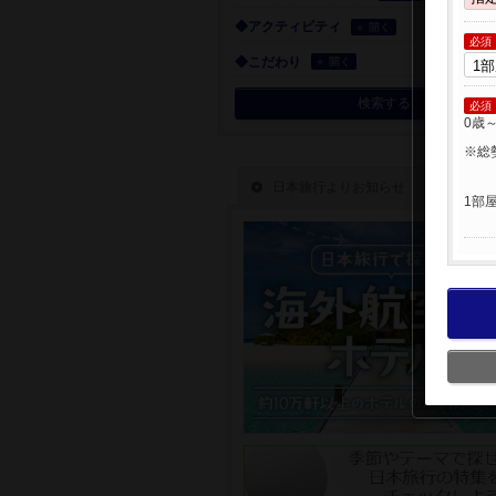
◆アクティビティ
＋ 開く
必須
◆こだわり
＋ 開く
検索する
必須
0歳
※総
1部