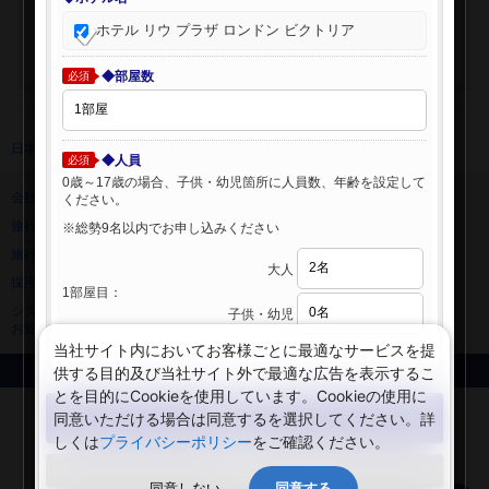
ホテル リウ プラザ ロンドン ビクトリア
◆部屋数
必須
日本旅行 トップ
>
海外ホテル
>
海外ホテル検索
◆人員
必須
0歳～17歳の場合、子供・幼児箇所に人員数、年齢を設定して
会社情報
プライバシーポリシー
ください。
旅行業登録票・約款
規約集
※総勢9名以内でお申し込みください
旅行条件書
ニュースリリース
大人
採用情報
サイトマップ
1部屋目：
システムメンテナンスの
子供・幼児
お知らせ
当社サイト内においてお客様ごとに最適なサービスを提
供する目的及び当社サイト外で最適な広告を表示するこ
Copyright © NIPPON TRAVEL AGENCY Co.,LTD. All rights reserved.
とを目的にCookieを使用しています。Cookieの使用に
検索する
同意いただける場合は同意するを選択してください。詳
しくは
プライバシーポリシー
をご確認ください。
閉じる
同意しない
同意する