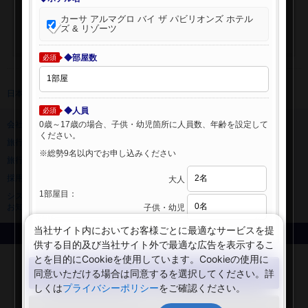
カーサ アルマグロ バイ ザ パビリオンズ ホテル
ズ & リゾーツ
◆部屋数
必須
日本旅行 トップ
>
海外ホテル
>
海外ホテル検索
◆人員
必須
0歳～17歳の場合、子供・幼児箇所に人員数、年齢を設定して
会社情報
プライバシーポリシー
ください。
旅行業登録票・約款
規約集
※総勢9名以内でお申し込みください
旅行条件書
ニュースリリース
採用情報
サイトマップ
大人
1部屋目：
システムメンテナンスの
お知らせ
子供・幼児
当社サイト内においてお客様ごとに最適なサービスを提
Copyright © NIPPON TRAVEL AGENCY Co.,LTD. All rights reserved.
供する目的及び当社サイト外で最適な広告を表示するこ
とを目的にCookieを使用しています。Cookieの使用に
検索する
同意いただける場合は同意するを選択してください。詳
しくは
プライバシーポリシー
をご確認ください。
閉じる