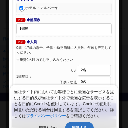
ホテル・マルベーヤ
◆部屋数
必須
日本旅行 トップ
>
海外ホテル
>
海外ホテル検索
◆人員
必須
0歳～17歳の場合、子供・幼児箇所に人員数、年齢を設定して
会社情報
プライバシーポリシー
ください。
旅行業登録票・約款
規約集
※総勢9名以内でお申し込みください
旅行条件書
ニュースリリース
大人
採用情報
サイトマップ
1部屋目：
システムメンテナンスの
子供・幼児
お知らせ
当社サイト内においてお客様ごとに最適なサービスを提
供する目的及び当社サイト外で最適な広告を表示するこ
Copyright © NIPPON TRAVEL AGENCY Co.,LTD. All rights reserved.
とを目的にCookieを使用しています。Cookieの使用に
検索する
同意いただける場合は同意するを選択してください。詳
しくは
プライバシーポリシー
をご確認ください。
閉じる
同意しない
同意する