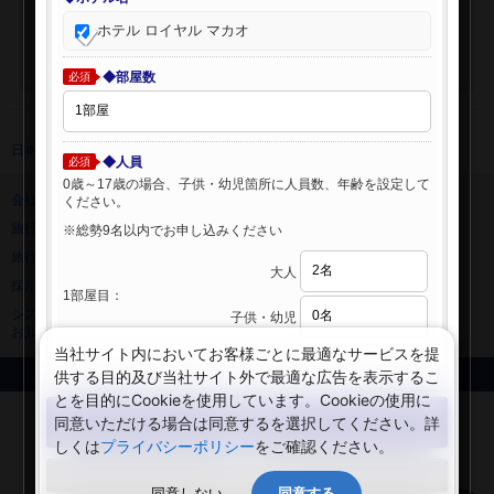
ホテル ロイヤル マカオ
◆部屋数
必須
日本旅行 トップ
>
海外ホテル
>
海外ホテル検索
◆人員
必須
0歳～17歳の場合、子供・幼児箇所に人員数、年齢を設定して
会社情報
プライバシーポリシー
ください。
旅行業登録票・約款
規約集
※総勢9名以内でお申し込みください
旅行条件書
ニュースリリース
大人
採用情報
サイトマップ
1部屋目：
システムメンテナンスの
子供・幼児
お知らせ
当社サイト内においてお客様ごとに最適なサービスを提
供する目的及び当社サイト外で最適な広告を表示するこ
Copyright © NIPPON TRAVEL AGENCY Co.,LTD. All rights reserved.
とを目的にCookieを使用しています。Cookieの使用に
検索する
同意いただける場合は同意するを選択してください。詳
しくは
プライバシーポリシー
をご確認ください。
閉じる
同意しない
同意する