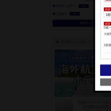
◆アクティビティ
＋ 開く
必須
◆こだわり
＋ 開く
検索する
必須
0歳
※総
1部