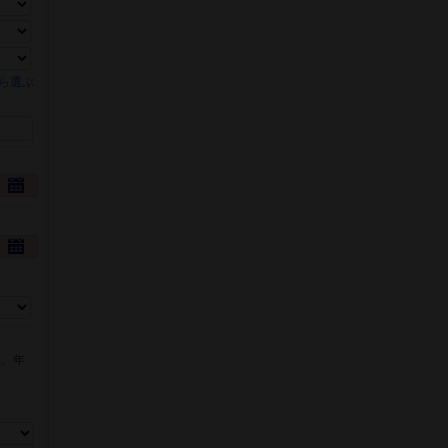
ら選ぶ
数、年