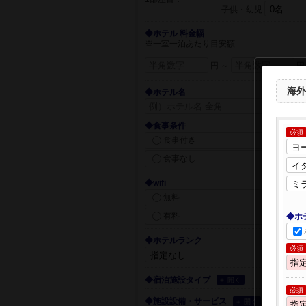
子供・幼児
◆ホテル 料金幅
※一室一泊あたり目安額
円 ～
円
海外
◆ホテル名
◆食事条件
必須
食事付き
食事なし
◆wifi
無料
有料
◆ホ
◆ホテルランク
必須
◆宿泊施設タイプ
＋ 開く
必須
◆施設設備・サービス
＋ 開く