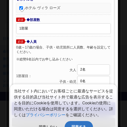
ホテル ヴィラ ローズ
◆部屋数
必須
日本旅行 トップ
>
海外ホテル
>
海外ホテル検索
◆人員
必須
0歳～17歳の場合、子供・幼児箇所に人員数、年齢を設定して
会社情報
プライバシーポリシー
ください。
旅行業登録票・約款
規約集
※総勢9名以内でお申し込みください
旅行条件書
ニュースリリース
大人
採用情報
サイトマップ
1部屋目：
システムメンテナンスの
子供・幼児
お知らせ
当社サイト内においてお客様ごとに最適なサービスを提
供する目的及び当社サイト外で最適な広告を表示するこ
Copyright © NIPPON TRAVEL AGENCY Co.,LTD. All rights reserved.
とを目的にCookieを使用しています。Cookieの使用に
検索する
同意いただける場合は同意するを選択してください。詳
しくは
プライバシーポリシー
をご確認ください。
閉じる
同意しない
同意する