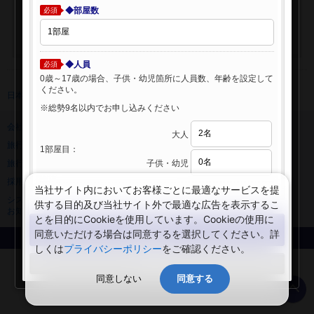
◆部屋数
必須
◆人員
必須
0歳～17歳の場合、子供・幼児箇所に人員数、年齢を設定して
ください。
日本旅行 トップ
>
海外ホテル
>
海外ホテル検索
※総勢9名以内でお申し込みください
会社情報
プライバシーポリシー
大人
旅行業登録票・約款
規約集
1部屋目：
子供・幼児
旅行条件書
ニュースリリース
採用情報
サイトマップ
当社サイト内においてお客様ごとに最適なサービスを提
システムメンテナンスの
供する目的及び当社サイト外で最適な広告を表示するこ
お知らせ
とを目的にCookieを使用しています。Cookieの使用に
検索する
同意いただける場合は同意するを選択してください。詳
Copyright © NIPPON TRAVEL AGENCY Co.,LTD. All rights reserved.
しくは
プライバシーポリシー
をご確認ください。
閉じる
同意しない
同意する