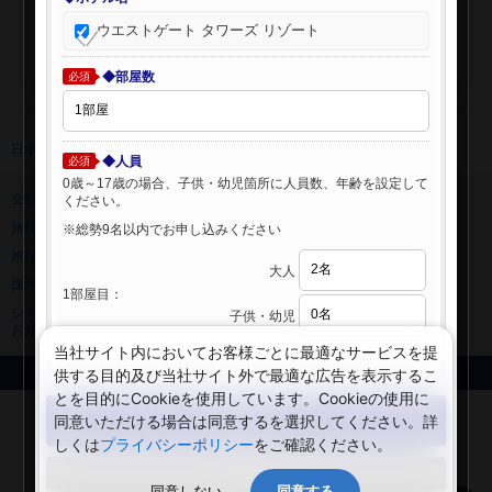
ウエストゲート タワーズ リゾート
◆部屋数
必須
日本旅行 トップ
>
海外ホテル
>
海外ホテル検索
◆人員
必須
0歳～17歳の場合、子供・幼児箇所に人員数、年齢を設定して
会社情報
プライバシーポリシー
ください。
旅行業登録票・約款
規約集
※総勢9名以内でお申し込みください
旅行条件書
ニュースリリース
大人
採用情報
サイトマップ
1部屋目：
システムメンテナンスの
子供・幼児
お知らせ
当社サイト内においてお客様ごとに最適なサービスを提
供する目的及び当社サイト外で最適な広告を表示するこ
Copyright © NIPPON TRAVEL AGENCY Co.,LTD. All rights reserved.
とを目的にCookieを使用しています。Cookieの使用に
検索する
同意いただける場合は同意するを選択してください。詳
しくは
プライバシーポリシー
をご確認ください。
閉じる
同意しない
同意する