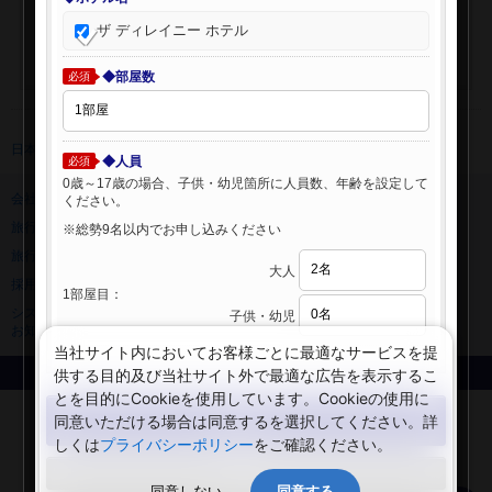
ザ ディレイニー ホテル
◆部屋数
必須
日本旅行 トップ
>
海外ホテル
>
海外ホテル検索
◆人員
必須
0歳～17歳の場合、子供・幼児箇所に人員数、年齢を設定して
会社情報
プライバシーポリシー
ください。
旅行業登録票・約款
規約集
※総勢9名以内でお申し込みください
旅行条件書
ニュースリリース
大人
採用情報
サイトマップ
1部屋目：
システムメンテナンスの
子供・幼児
お知らせ
当社サイト内においてお客様ごとに最適なサービスを提
供する目的及び当社サイト外で最適な広告を表示するこ
Copyright © NIPPON TRAVEL AGENCY Co.,LTD. All rights reserved.
とを目的にCookieを使用しています。Cookieの使用に
検索する
同意いただける場合は同意するを選択してください。詳
しくは
プライバシーポリシー
をご確認ください。
閉じる
同意しない
同意する