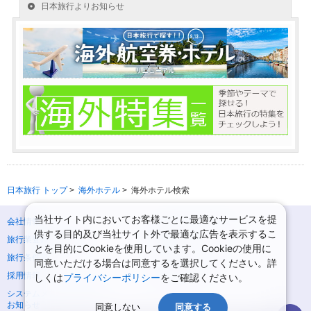
日本旅行 トップ
>
海外ホテル
>
海外ホテル検索
当社サイト内においてお客様ごとに最適なサービスを提
会社情報
プライバシーポリシー
供する目的及び当社サイト外で最適な広告を表示するこ
旅行業登録票・約款
規約集
とを目的にCookieを使用しています。Cookieの使用に
旅行条件書
ニュースリリース
同意いただける場合は同意するを選択してください。詳
採用情報
サイトマップ
しくは
プライバシーポリシー
をご確認ください。
システムメンテナンスの
お知らせ
同意しない
同意する