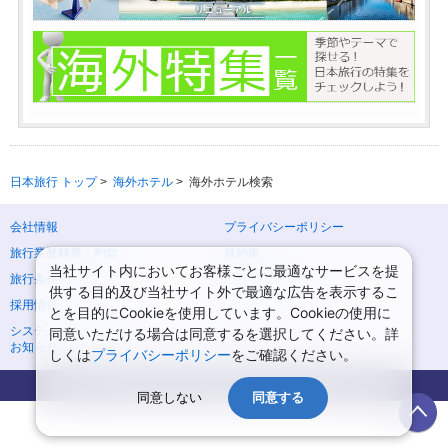
日本旅行 トップ
>
海外ホテル
>
海外ホテル検索
会社情報
プライバシーポリシー
旅行業登録票・約款
規約集
当社サイト内においてお客様ごとに最適なサービスを提
旅行条件書
ニュースリリース
供する目的及び当社サイト外で最適な広告を表示するこ
採用情報
サイトマップ
とを目的にCookieを使用しています。Cookieの使用に
システムメンテナンスの
同意いただける場合は同意するを選択してください。詳
お知らせ
しくは
プライバシーポリシー
をご確認ください。
Copyright © NIPPON TRAVEL AGENCY Co.,LTD. All rights reserved.
同意しない
同意する