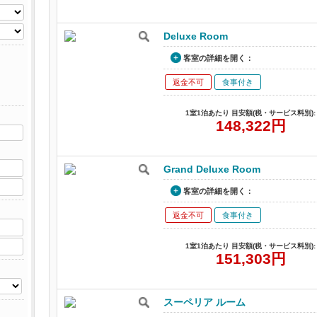
Deluxe Room
客室の詳細を開く：
返金不可
食事付き
1室1泊あたり 目安額(税・サービス料別):
148,322
円
Grand Deluxe Room
客室の詳細を開く：
返金不可
食事付き
1室1泊あたり 目安額(税・サービス料別):
151,303
円
スーペリア ルーム