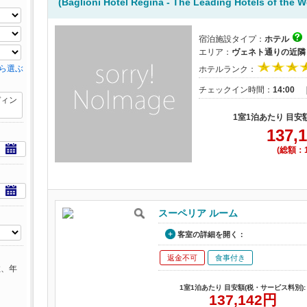
(Baglioni Hotel Regina - The Leading Hotels of the W
宿泊施設タイプ：
ホテル
エリア：
ヴェネト通りの近隣
ら選ぶ
ホテルランク：
チェックイン時間：
14:00
ディン
1室1泊あたり 目安
137,
(総額：1
スーペリア ルーム
客室の詳細を開く：
返金不可
食事付き
数、年
1室1泊あたり 目安額(税・サービス料別):
137,142
円