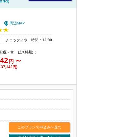
orld)
周辺MAP
｜
チェックアウト時間：
12:00
額(税・サービス料別)：
142
～
円
37,142円)
このプランで申込みへ進む