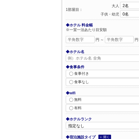
大人
1部屋目：
子供・幼児
◆ホテル 料金幅
※一室一泊あたり目安額
円 ～
円
◆ホテル名
◆食事条件
食事付き
食事なし
◆wifi
無料
有料
◆ホテルランク
◆宿泊施設タイプ
＋ 開く