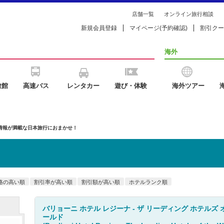
店舗一覧
オンライン旅行相談
新規会員登録
マイページ(予約確認)
割引クー
海外
旅館
高速バス
レンタカー
遊び・体験
海外ツアー
の情報が満載な日本旅行におまかせ！
格の高い順
割引率が高い順
割引額が高い順
ホテルランク順
バリョーニ ホテル レジーナ - ザ リーディング ホテルズ オ
ールド