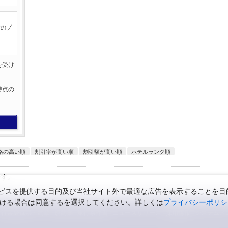
行のプ
を受け
。
時点の
。
格の高い順
割引率が高い順
割引額が高い順
ホテルランク順
です。
スを提供する目的及び当社サイト外で最適な広告を表示することを目的に
ただける場合は同意するを選択してください。詳しくは
プライバシーポリシ
旅行業登録票・約款
規約集
旅行条件書
ニュースリリース
採用情報
システムメ