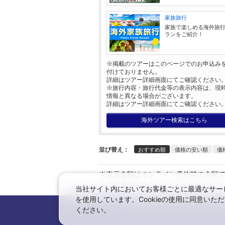
家族旅行
家族で楽しめる海外旅
ランをご紹介！
※掲載のツアーはこのページでのお申込み
付けておりません。
詳細はツアー詳細画面にてご確認ください
※旅行内容・旅行代金等の表示内容は、現
情報と異なる場合がございます。
詳細はツアー詳細画面にてご確認ください
海外ツアー検索はこちら
並び替え：
おすすめ順
価格の安い順
価
※表示金額はオンライン予約時の金額
当社サイト内においてお客様ごとに最適なサービ
←日本旅行トップへ
を使用しています。Cookieの使用に同意い
ください。
会社情報
プライバシーポリシー