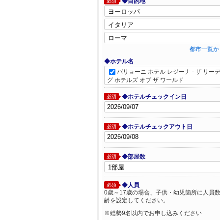
◆目的地
必須
都市一覧か
◆ホテル名
バリョーニ ホテル レジーナ - ザ リー
グ ホテルズ オブ ザ ワールド
◆ホテルチェックイン日
必須
◆ホテルチェックアウト日
必須
◆部屋数
必須
◆人員
必須
0歳～17歳の場合、子供・幼児箇所に人員
齢を設定してください。
※総勢9名以内でお申し込みください